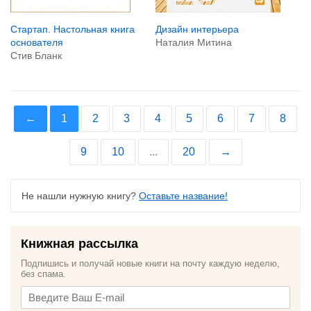
Дизайн интерьера
Стартап. Настольная книга
Наталия Митина
основателя
Стив Бланк
←
1
2
3
4
5
6
7
8
9
10
...
20
→
Не нашли нужную книгу?
Оставьте название!
Книжная рассылка
Подпишись и получай новые книги на почту каждую неделю,
без спама.