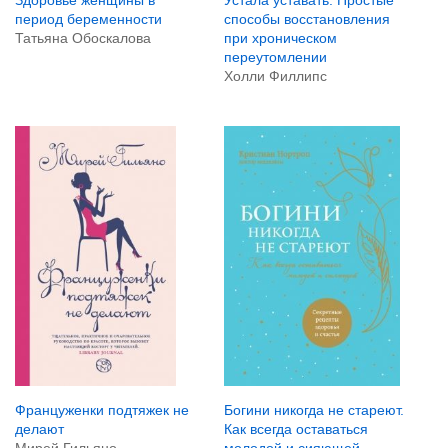
Здоровье женщины в
Устала уставать: Простые
период беременности
способы восстановления
Татьяна Обоскалова
при хроническом
переутомлении
Холли Филлипс
Француженки подтяжек не
Богини никогда не стареют.
делают
Как всегда оставаться