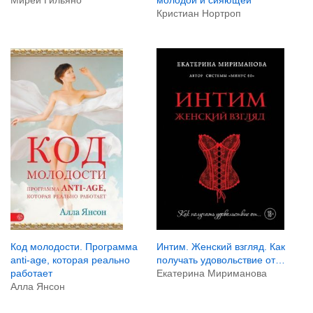
Мирей Гильяно
молодой и сияющей
Кристиан Нортроп
Код молодости. Программа
Интим. Женский взгляд. Как
anti-age, которая реально
получать удовольствие от…
работает
Екатерина Мириманова
Алла Янсон