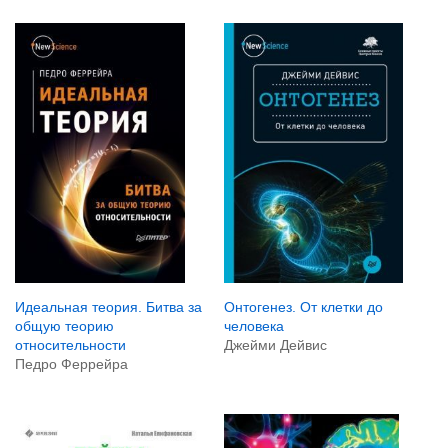
Идеальная теория. Битва за
Онтогенез. От клетки до
общую теорию
человека
относительности
Джейми Дейвис
Педро Феррейра