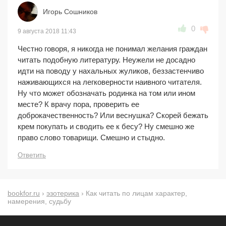
Игорь Сошников
0
9 августа 2018 11:43
Честно говоря, я никогда не понимал желания граждан
читать подобную литературу. Неужели не досадно
идти на поводу у нахальных жуликов, беззастенчиво
наживающихся на легковерности наивного читателя.
Ну что может обозначать родинка на том или ином
месте? К врачу пора, проверить ее
доброкачественность? Или веснушка? Скорей бежать
крем покупать и сводить ее к бесу? Ну смешно же
право слово товарищи. Смешно и стыдно.
Ответить
bookfor.ru
›
эзотерика
› Как читать по лицам характер,
намерения, судьбу