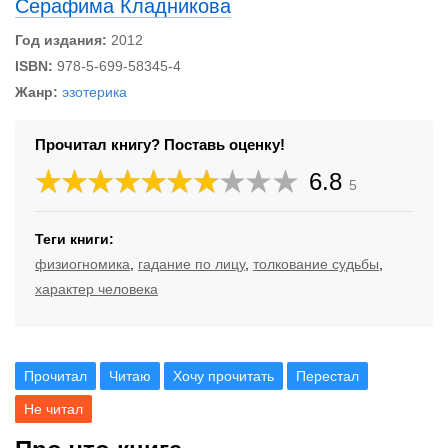
Серафима Кладникова
Год издания:
2012
ISBN:
978-5-699-58345-4
Жанр:
эзотерика
Прочитал книгу? Поставь оценку!
6.8
5
Теги книги:
физиогномика
,
гадание по лицу
,
толкование судьбы
,
характер человека
Прочитал
Читаю
Хочу прочитать
Перестал
Не читал